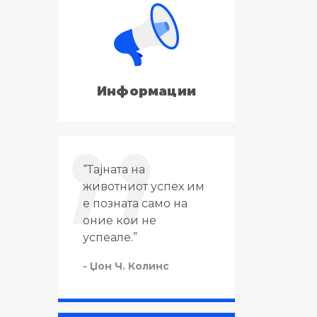
Информации
“Тајната на
“Тајната на успех
животниот успех им
животот не е во т
е позната само на
да се работи тоа
оние кои не
се сака, туку да с
успеале.”
сака тоа што се
работи.”
- Џон Ч. Колинс
- Черчил