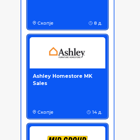
Скопје
8 д.
Ashley Homestore MK
Sales
Скопје
14 д.