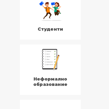
Студенти
Неформално
образование