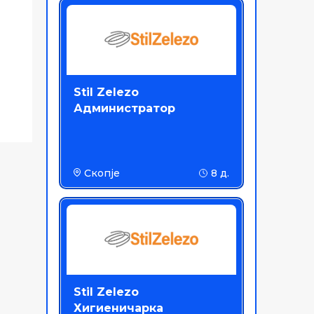
Stil Zelezo
Администратор
Скопје
8 д.
Stil Zelezo
Хигиеничарка