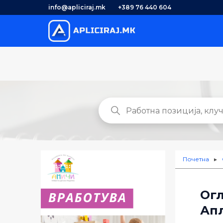
info@apliciraj.mk
+389 76 440 604
Почетна
►
Огл
Апл