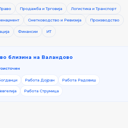
Право
Продажба и Трговија
Логистика и Транспорт
менаџмент
Сметководство и Ревизија
Производство
ација
Финансии
ИТ
 во близина на Валандово
гоисточен
Богданци
Работа Дојран
Работа Радовиш
евгелија
Работа Струмица