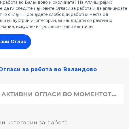
е работа во Валандово и околината? На Аплицирај.мк
е да ги следите најновите Огласи за работа и да аплицирате
тно онлајн. Пронајдете слободни работни места од
чни индустрии и категории, за кандидати со различно
ование, искуство и професионални вештини.
јави Оглас
Огласи за работа во Валандово
 АКТИВНИ ОГЛАСИ ВО МОМЕНТОТ...
и категории за работа