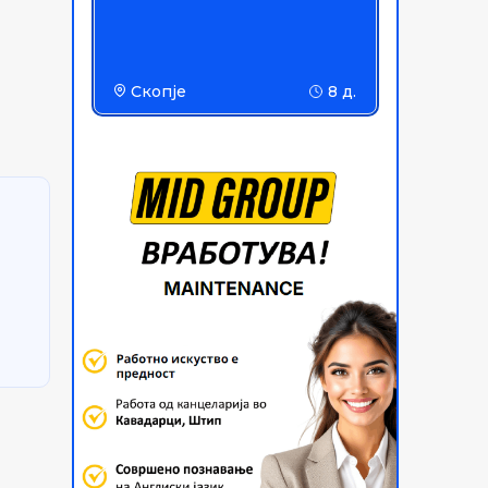
Скопје
8 д.