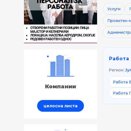
Услуги
Проектен 
Администр
Работа
Регион:
Ју
Работа 
Компании
Работа Г
целосна листа