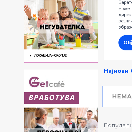
Барат
может
дирек
разли
образ
Об
Најнови 
НЕМА
Популарн