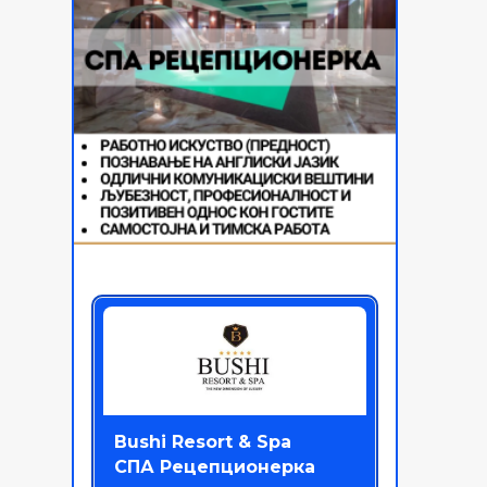
Bushi Resort & Spa
СПА Рецепционерка