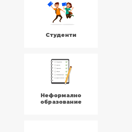
Студенти
Неформално
образование