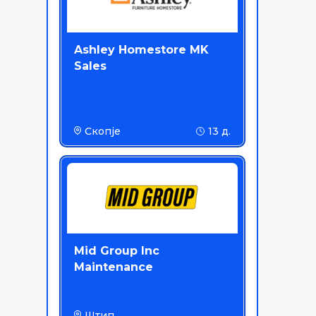
Ashley Homestore MK
Sales
Скопје
13 д.
Mid Group Inc
Maintenance
Штип