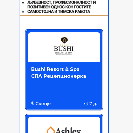
Bushi Resort & Spa
СПА Рецепционерка
Скопје
7 д.