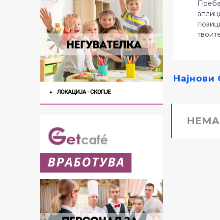
Преба
аплиц
позиц
твоит
Најнови 
НЕМА