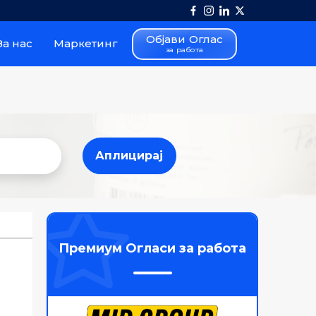
Објави Оглас
За нас
Маркетинг
за работа
Аплицирај
Аплицирај
Премиум Огласи за работа