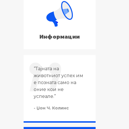
Информации
“Тајната на
“Тајната на успехот в
животниот успех им
животот не е во тоа
е позната само на
да се работи тоа што
оние кои не
се сака, туку да се
успеале.”
сака тоа што се
работи.”
- Џон Ч. Колинс
- Черчил