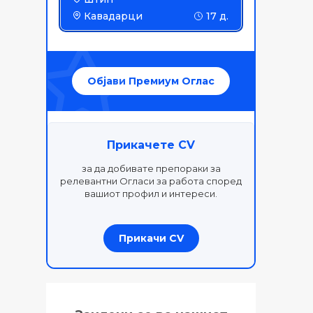
Кавадарци
17 д.
Објави Премиум Оглас
Прикачете CV
за да добивате препораки за
релевантни Огласи за работа според
вашиот профил и интереси.
Прикачи CV