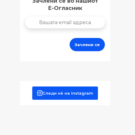
Зачлени се во нашиот
Е-Огласник
пех им
о на
Следи нè на Instagram
с