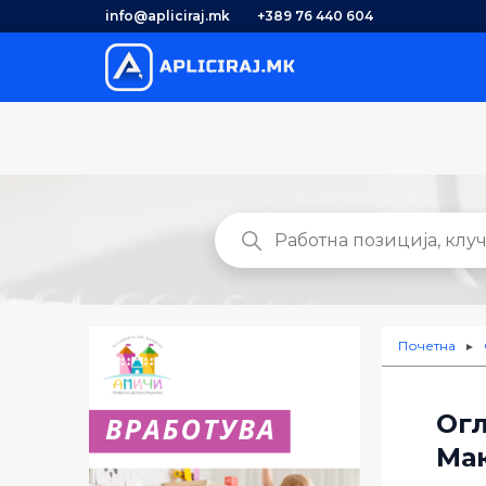
info@apliciraj.mk
+389 76 440 604
Почетна
►
Огл
Ма