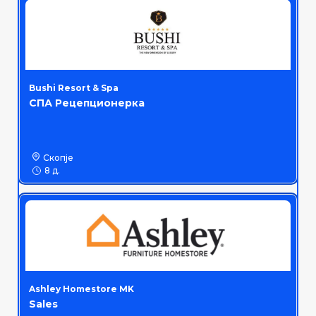
Bushi Resort & Spa
СПА Рецепционерка
Скопје
8 д.
Ashley Homestore MK
Sales