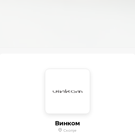
Винком
Скопје