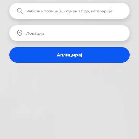
Аплицирај