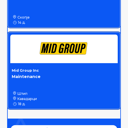
Скопје
14 д.
Mid Group Inc
Maintenance
Штип
Кавадарци
18 д.