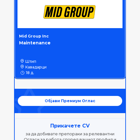
Mid Group Inc
Maintenance
Штип
Кавадарци
18 д.
Објави Премиум Оглас
Прикачете CV
за да добивате препораки за релевантни
Огласи за работа според вашиот профил и