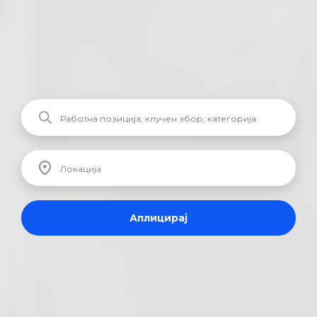
Аплицирај