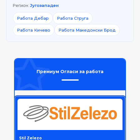
Регион:
Југозападен
Работа Дебар
Работа Струга
Работа Кичево
Работа Македонски Брод
Премиум Огласи за работа
Stil Zelezo