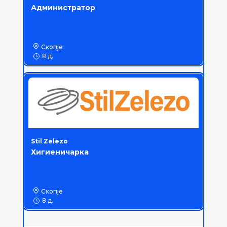
Администратор
Скопје
8 д.
Stil Zelezo
Хигиеничарка
Скопје
8 д.