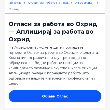
Почетна
Огласи За Работа По Град
Југозападен
►
►
►
Охрид
Огласи за работа во Охрид
— Аплицирај за работа во
Охрид
На Аплицирај.мк можете да ги пронајдете
најновите Огласи за работа во Охрид и околината.
Компании од различни индустрии редовно
објавуваат слободни работни позиции за
кандидати со различно искуство и квалификации.
Аплицирајте онлајн и пронајдете работа што
одговара на вашите интереси и професионални
цели.
Објави Оглас