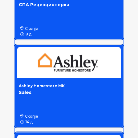
СПА Рецепционерка
Скопје
8 д.
Ashley Homestore MK
Sales
Скопје
14 д.