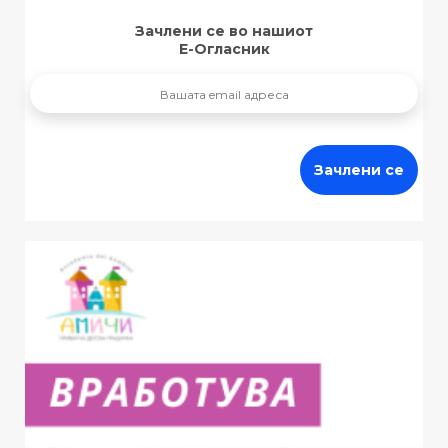
Зачлени се во нашиот
Е-Огласник