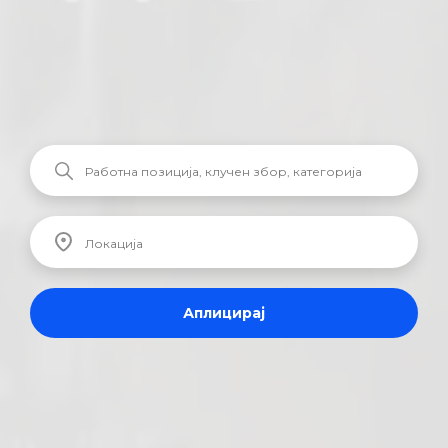
Аплицирај