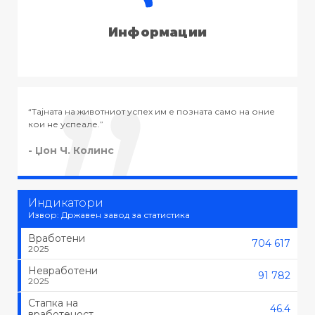
Информации
мо на оние
“Тајната на успехот во животот не е во тоа да се раб
тоа што се сака, туку да се сака тоа што се работи.”
- Черчил
Индикатори
Извор: Државен завод за статистика
Вработени
704 617
2025
Невработени
91 782
2025
Стапка на
46.4
вработеност