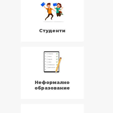
Студенти
Неформално
образование