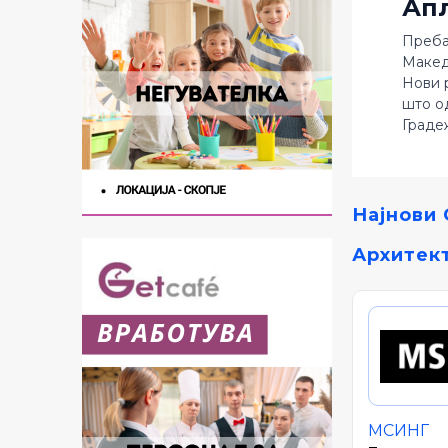
Ап
Преба
Макед
Нови 
што о
Граде
Најнови 
Архитек
МСИНГ