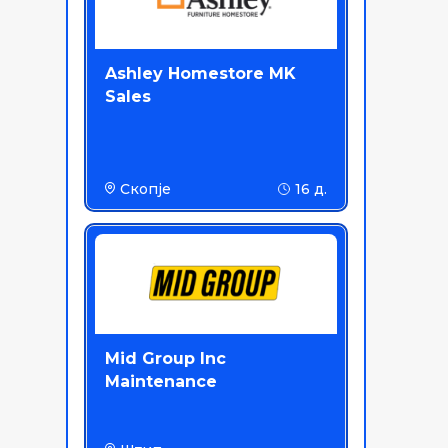
Ashley Homestore MK
Sales
Скопје
16 д.
Mid Group Inc
Maintenance