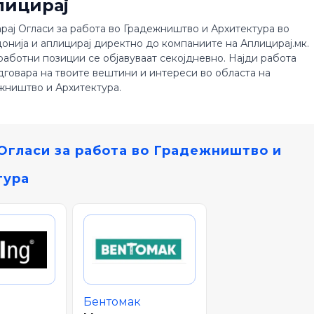
лицирај
рај Огласи за работа во Градежништво и Архитектура во
онија и аплицирај директно до компаниите на Аплицирај.мк.
работни позиции се објавуваат секојдневно. Најди работа
дговара на твоите вештини и интереси во областа на
жништво и Архитектура.
Огласи за работа во Градежништво и
тура
Бентомак