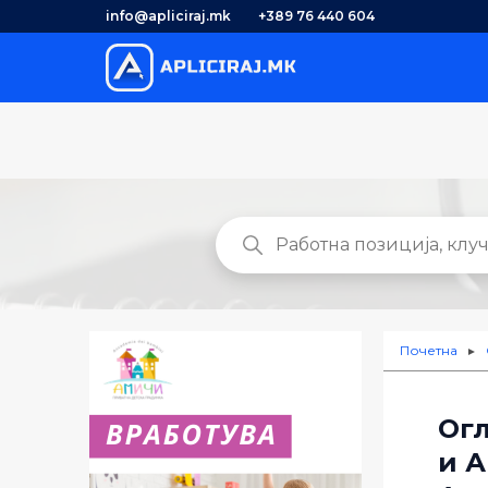
info@apliciraj.mk
+389 76 440 604
Почетна
►
Огл
и А