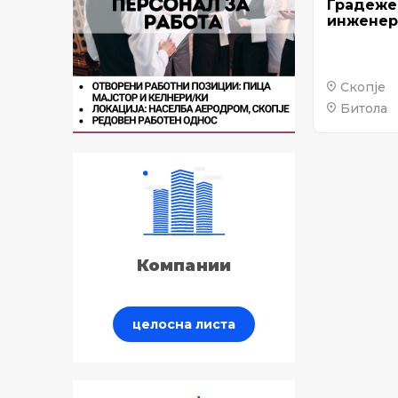
Градеже
инженер
Скопје
Битола
Компании
целосна листа