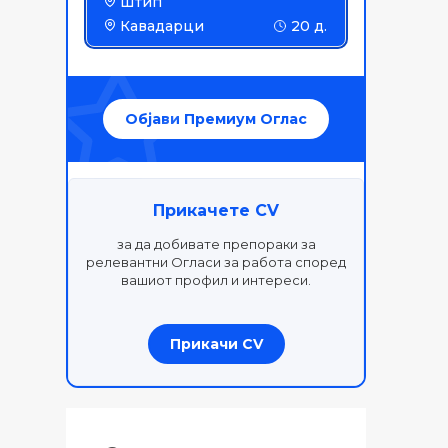
Штип
Кавадарци
20 д.
Објави Премиум Оглас
Прикачете CV
за да добивате препораки за
релевантни Огласи за работа според
вашиот профил и интереси.
Прикачи CV