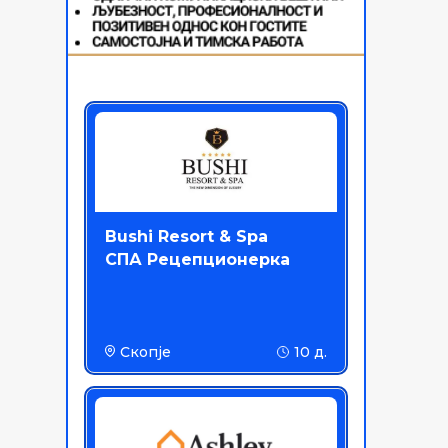
Bushi Resort & Spa
СПА Рецепционерка
Скопје
10 д.