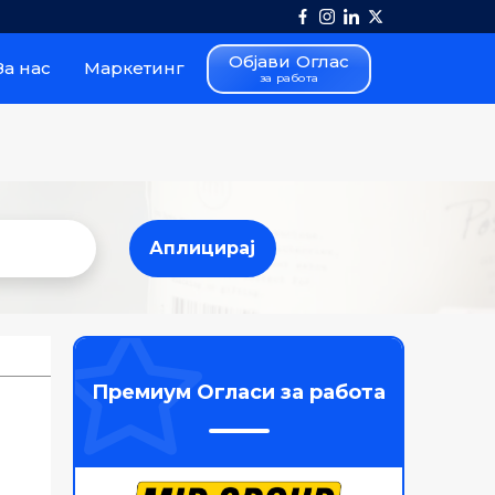
Објави Оглас
За нас
Маркетинг
за работа
Аплицирај
Аплицирај
Премиум Огласи за работа