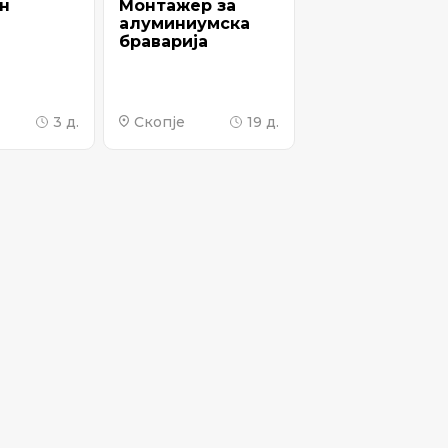
н
Монтажер за
алуминиумска
браварија
3 д.
Скопје
19 д.