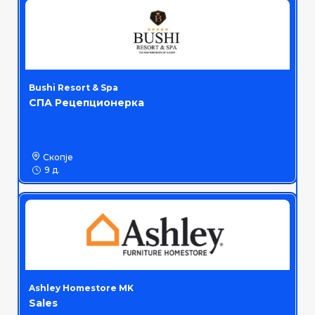
Bushi Resort & Spa
СПА Рецепционерка
Скопје
9 д.
Ashley Homestore MK
Sales