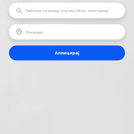
Аплицирај