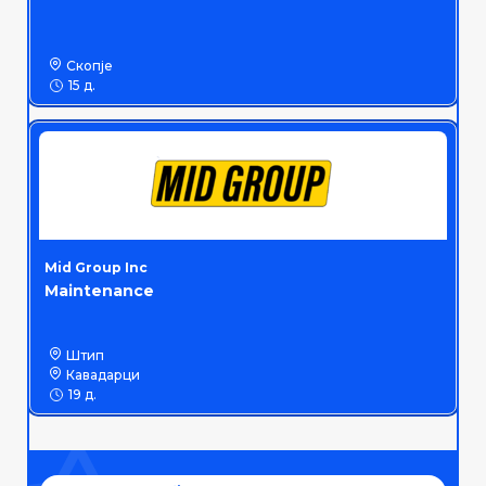
Скопје
15 д.
Mid Group Inc
Maintenance
Штип
Кавадарци
19 д.