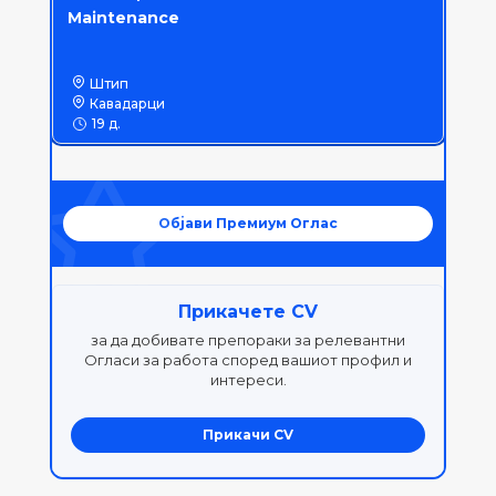
Maintenance
Штип
Кавадарци
19 д.
Објави Премиум Оглас
Прикачете CV
за да добивате препораки за релевантни
Огласи за работа според вашиот профил и
интереси.
Прикачи CV