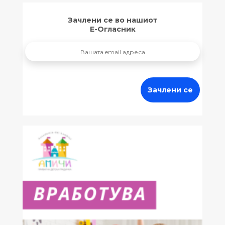
Зачлени се во нашиот
Е-Огласник