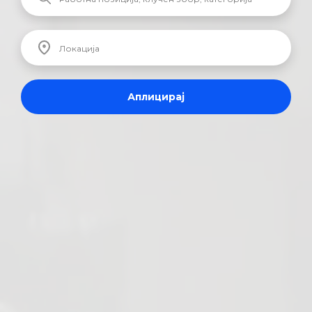
Аплицирај