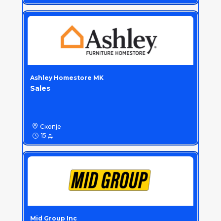
Ashley Homestore MK
Sales
Скопје
15 д.
Mid Group Inc