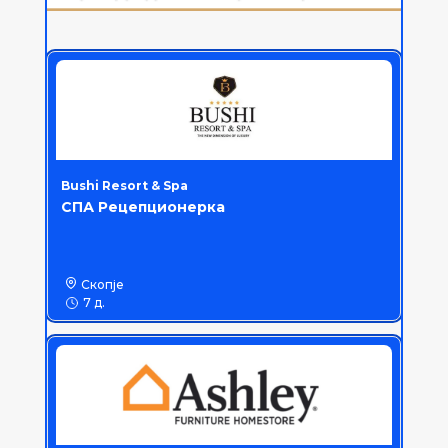
Bushi Resort & Spa
СПА Рецепционерка
Скопје
7 д.