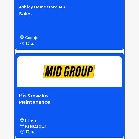
Ashley Homestore MK
Sales
Скопје
13 д.
Mid Group Inc
Maintenance
Штип
Кавадарци
17 д.