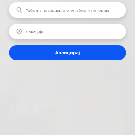
Аплицирај