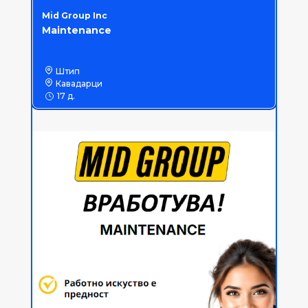
Mid Group Inc
Maintenance
Штип
Кавадарци
17 д.