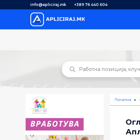
info@apliciraj.mk
+389 76 440 604
Почетна
►
Огл
Апл