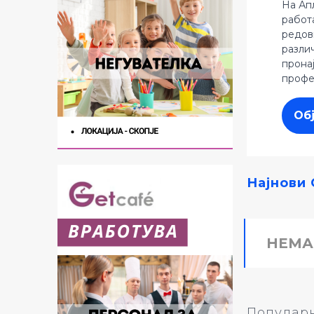
На Ап
работ
редов
разли
прона
профе
Об
Најнови 
НЕМА
Популарн