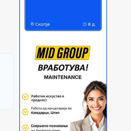
Скопје
8 д.