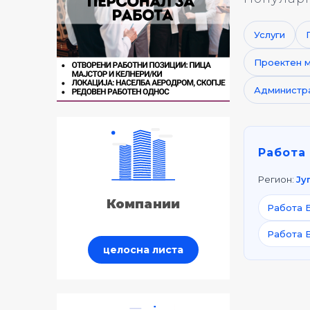
Услуги
Проектен 
Администр
Работа 
Регион:
Ју
Компании
Работа 
Работа 
целосна листа