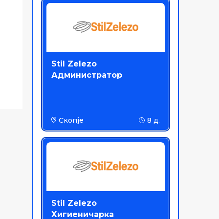
Stil Zelezo
Администратор
Скопје
8 д.
Stil Zelezo
Хигиеничарка