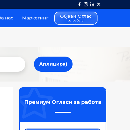
Објави Оглас
За нас
Маркетинг
за работа
Аплицирај
Аплицирај
Премиум Огласи за работа