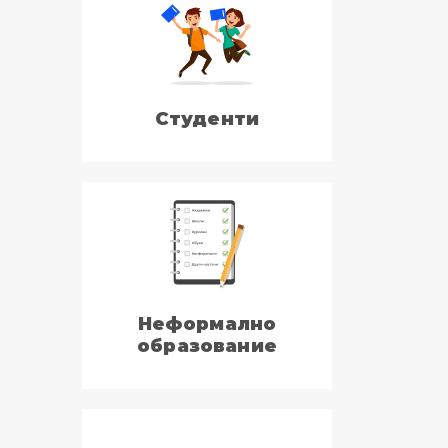
Студенти
Неформално
образование