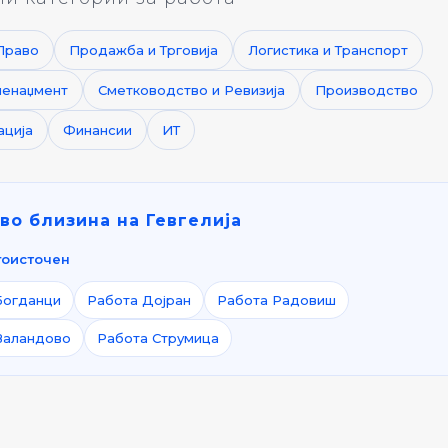
Право
Продажба и Трговија
Логистика и Транспорт
менаџмент
Сметководство и Ревизија
Производство
ација
Финансии
ИТ
во близина на Гевгелија
гоисточен
Богданци
Работа Дојран
Работа Радовиш
Валандово
Работа Струмица