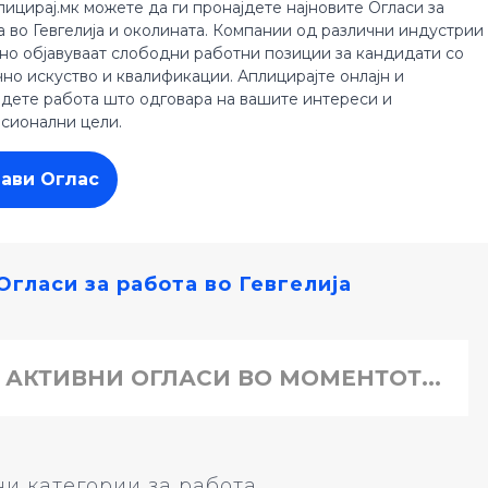
лицирај.мк можете да ги пронајдете најновите Огласи за
а во Гевгелија и околината. Компании од различни индустрии
но објавуваат слободни работни позиции за кандидати со
чно искуство и квалификации. Аплицирајте онлајн и
јдете работа што одговара на вашите интереси и
сионални цели.
јави Оглас
Огласи за работа во Гевгелија
 АКТИВНИ ОГЛАСИ ВО МОМЕНТОТ...
и категории за работа