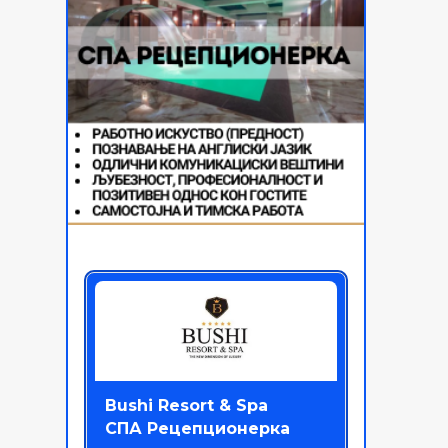
Bushi Resort & Spa
СПА Рецепционерка