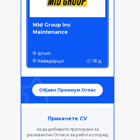
Mid Group Inc
Maintenance
Штип
Кавадарци
18 д.
Објави Премиум Оглас
Прикачете CV
за да добивате препораки за
релевантни Огласи за работа според