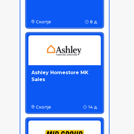
Скопје
8 д.
Ashley Homestore MK
Sales
Скопје
14 д.