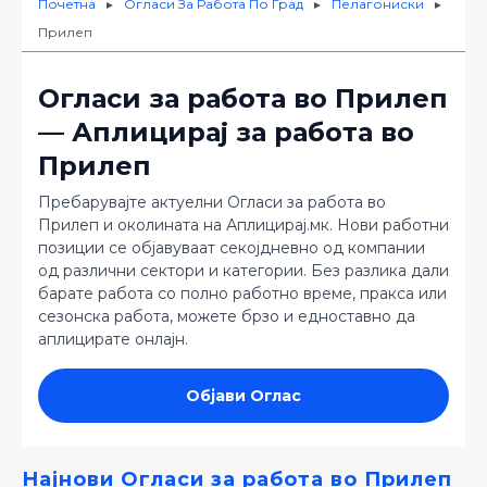
Почетна
Огласи За Работа По Град
Пелагониски
►
►
►
Прилеп
Огласи за работа во Прилеп
— Аплицирај за работа во
Прилеп
Пребарувајте актуелни Огласи за работа во
Прилеп и околината на Аплицирај.мк. Нови работни
позиции се објавуваат секојдневно од компании
од различни сектори и категории. Без разлика дали
барате работа со полно работно време, пракса или
сезонска работа, можете брзо и едноставно да
аплицирате онлајн.
Објави Оглас
Најнови Огласи за работа во Прилеп