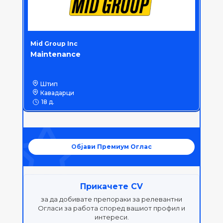
Mid Group Inc
Maintenance
Штип
Кавадарци
18 д.
Објави Премиум Оглас
Прикачете CV
за да добивате препораки за релевантни
Огласи за работа според вашиот профил и
интереси.