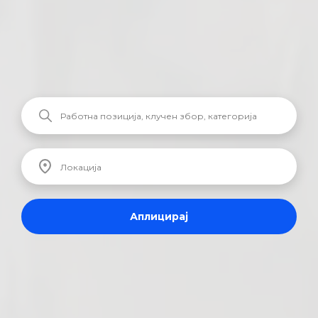
Аплицирај