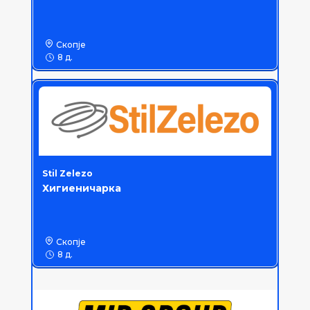
Скопје
8 д.
Stil Zelezo
Хигиеничарка
Скопје
8 д.