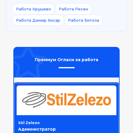
Работа Крушево
Работа Ресен
Работа Демир Хисар
Работа Битола
Премиум Огласи за работа
Stil Zelezo
Администратор