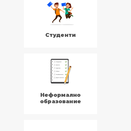
Студенти
Неформално
образование