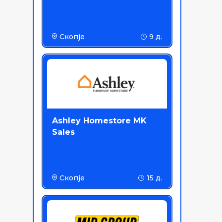
Скопје
9 д.
Ashley Homestore MK
Sales
Скопје
15 д.