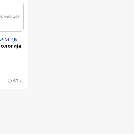
ологија
нологија
67 д.