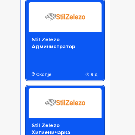
Stil Zelezo
Администратор
Скопје
9 д.
Stil Zelezo
Хигиеничарка