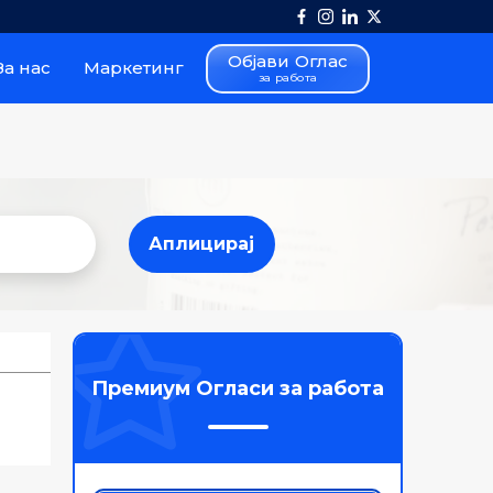
Објави Оглас
За нас
Маркетинг
за работа
Аплицирај
Аплицирај
Премиум Огласи за работа