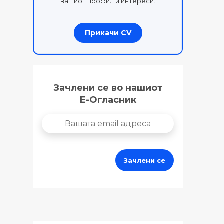
вашиот профил и интереси.
Прикачи CV
Зачлени се во нашиот
Е-Огласник