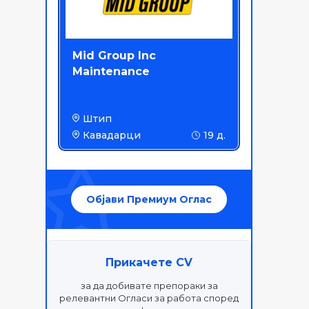
Mid Group Inc
Maintenance
Штип
Кавадарци
19 д.
Објави Премиум Оглас
Прикачете CV
за да добивате препораки за
релевантни Огласи за работа според