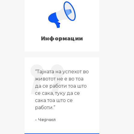
Информации
“Тајната на успехот во
“Патот до
ех им
животот не е во тоа
патот до 
на
да се работи тоа што
се речиси
се сака, туку да се
- Колин Р.
сака тоа што се
работи.”
- Черчил