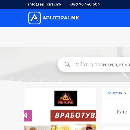
info@apliciraj.mk
+389 76 440 604
Почетна
►
Kате