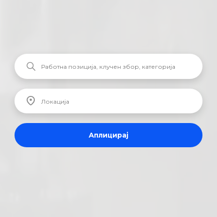
Аплицирај