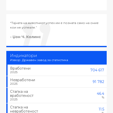
е позната само на оние
“Тајната на успехот во животот не е во т
тоа што се сака, туку да се сака тоа што 
- Черчил
Индикатори
Извор: Државен завод за статистика
Вработени
704 617
2025
Невработени
91 782
2025
Стапка на
46.4
вработеност
%
2025
Стапка на
11.5
невработеност
%