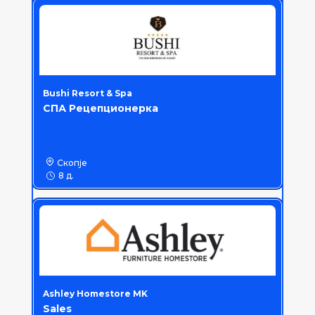
Bushi Resort & Spa
СПА Рецепционерка
Скопје
8 д.
Ashley Homestore MK
Sales