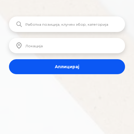
Аплицирај