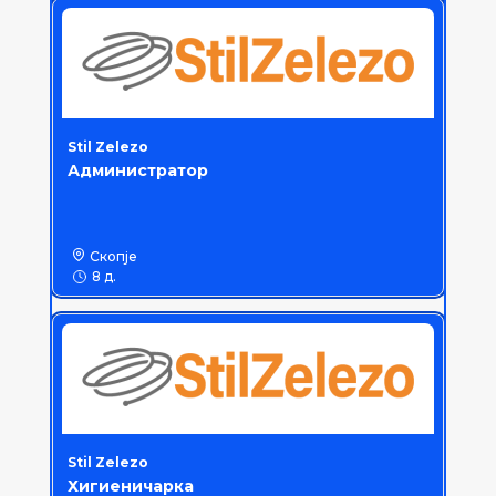
Stil Zelezo
Администратор
Скопје
8 д.
Stil Zelezo
Хигиеничарка