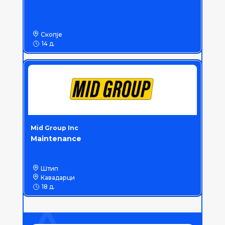
Скопје
14 д.
Mid Group Inc
Maintenance
Штип
Кавадарци
18 д.