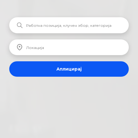
Аплицирај