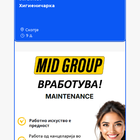
Хигиеничарка
Скопје
9 д.