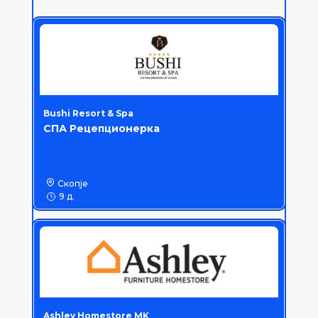
Bushi Resort & Spa
СПА Рецепционерка
Скопје
9 д.
Ashley Homestore MK