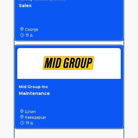
Sales
Скопје
15 д.
Mid Group Inc
Maintenance
Штип
Кавадарци
19 д.