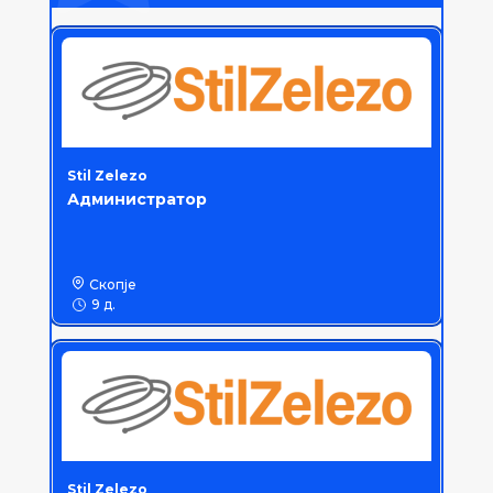
Stil Zelezo
Администратор
Скопје
9 д.
Stil Zelezo