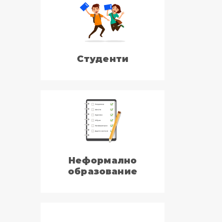
Студенти
Неформално
образование