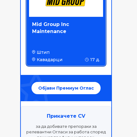
Mid Group Inc
Maintenance
Штип
Кавадарци
17 д.
јната на
отниот успех им
озната само на
Објави Премиум Оглас
е кои не
еале.”
он Ч. Колинс
Прикачете CV
за да добивате препораки за
релевантни Огласи за работа според