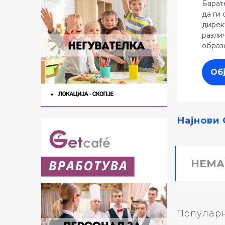
Барат
да ги 
дирек
разли
образ
Об
Најнови 
НЕМА
Популарн