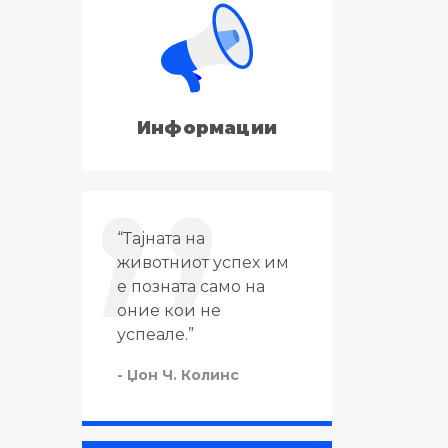
Информации
от и
“Тајната на
“Тајната 
хот
животниот успех им
животот н
”
е позната само на
да се раб
оние кои не
се сака, т
с
успеале.”
сака тоа 
работи.”
- Џон Ч. Колинс
- Черчил