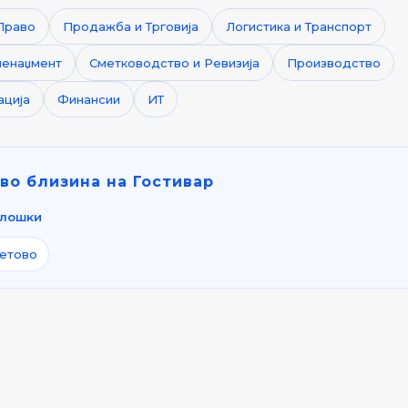
Право
Продажба и Трговија
Логистика и Транспорт
менаџмент
Сметководство и Ревизија
Производство
ација
Финансии
ИТ
во близина на Гостивар
лошки
Тетово