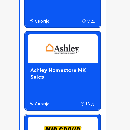
Скопје
7 д.
Ashley Homestore MK
Sales
Скопје
13 д.