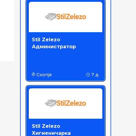
Stil Zelezo
Администратор
Скопје
7 д.
Stil Zelezo
Хигиеничарка