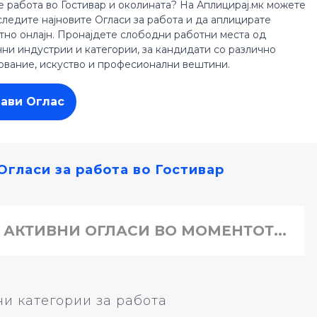
е работа во Гостивар и околината? На Аплицирај.мк можете
следите најновите Огласи за работа и да аплицирате
тно онлајн. Пронајдете слободни работни места од
чни индустрии и категории, за кандидати со различно
ование, искуство и професионални вештини.
јави Оглас
Огласи за работа во Гостивар
 АКТИВНИ ОГЛАСИ ВО МОМЕНТОТ...
и категории за работа