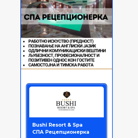
Bushi Resort & Spa
СПА Рецепционерка