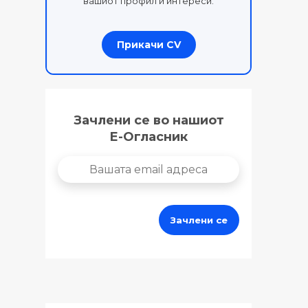
вашиот профил и интереси.
Прикачи CV
Зачлени се во нашиот
Е-Огласник