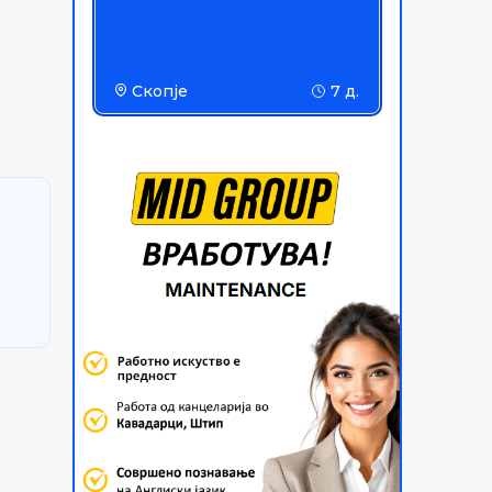
Скопје
7 д.