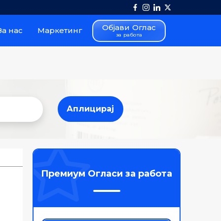
Објави Оглас
За нас
Маркетинг
за работа
Аплицирај
Аплицирај
Премиум Огласи за работа