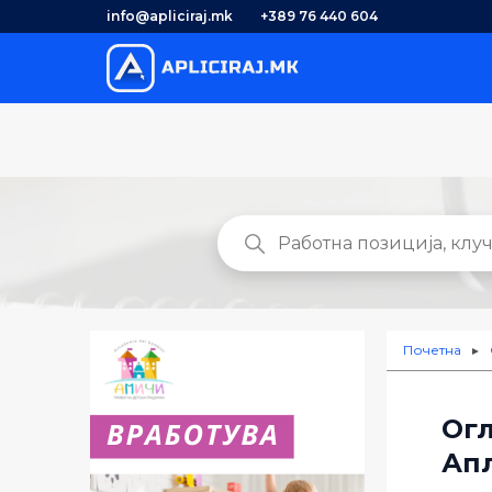
info@apliciraj.mk
+389 76 440 604
Почетна
►
Огл
Апл