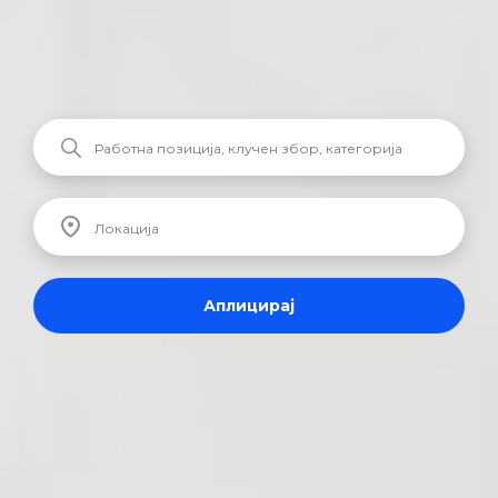
Аплицирај