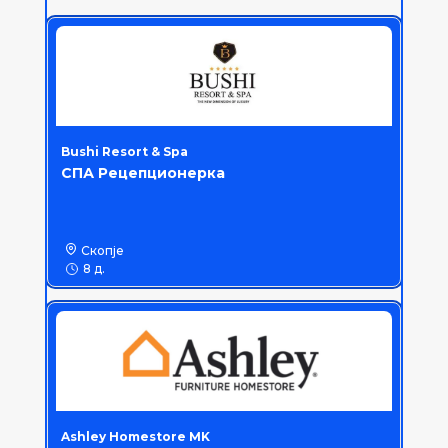
Bushi Resort & Spa
СПА Рецепционерка
Скопје
8 д.
Ashley Homestore MK