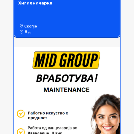
Хигиеничарка
Скопје
8 д.