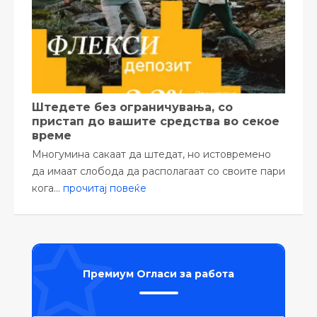
Штедете без ограничувања, со
пристап до вашите средства во секое
време
Многумина сакаат да штедат, но истовремено
да имаат слобода да располагаат со своите пари
кога...
прочитај повеќе
Премиум Огласи за работа