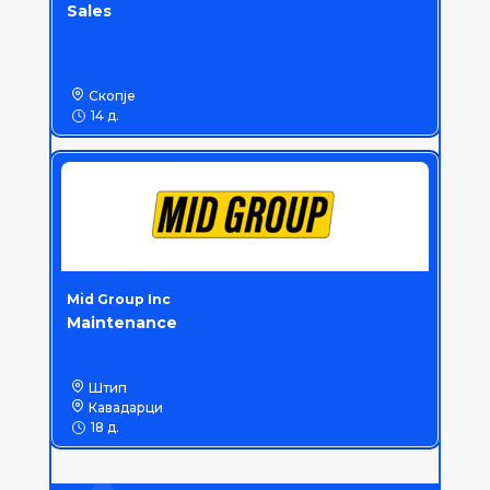
Sales
Скопје
14 д.
Mid Group Inc
Maintenance
Штип
Кавадарци
18 д.