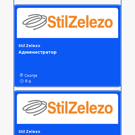
Stil Zelezo
Администратор
Скопје
8 д.
Stil Zelezo