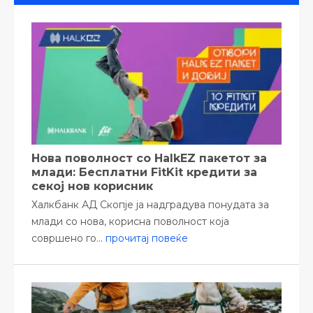
Нова поволност со HalkEZ пакетот за
млади: Бесплатни FitKit кредити за
секој нов корисник
Халкбанк АД Скопје ја надградува понудата за
млади со нова, корисна поволност која
совршено го...
прочитај повеќе