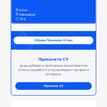
Штип
Кавадарци
18 д.
Објави Премиум Оглас
Прикачете CV
за да добивате препораки за релевантни
Огласи за работа според вашиот профил и
интереси.
Прикачи CV