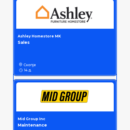
Ashley Homestore MK
Sales
Скопје
14 д.
Mid Group Inc
Maintenance