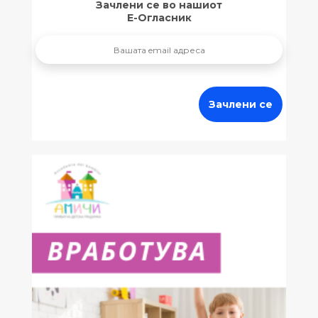
Зачлени се во нашиот
Е-Огласник