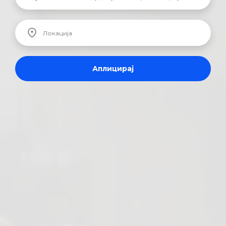
Аплицирај