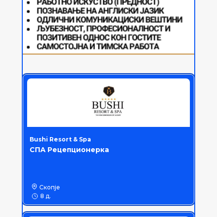
Bushi Resort & Spa
СПА Рецепционерка
Скопје
8 д.