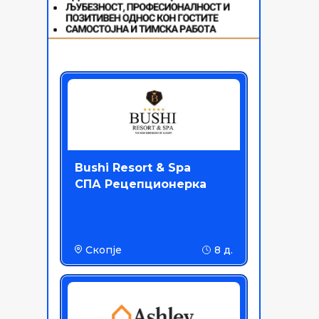
Bushi Resort & Spa
СПА Рецепционерка
Скопје
8 д.