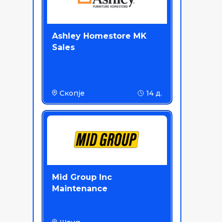
Ashley Homestore MK
Sales
Скопје
14 д.
Mid Group Inc
Maintenance