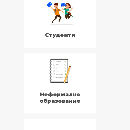
Студенти
Неформално
образование