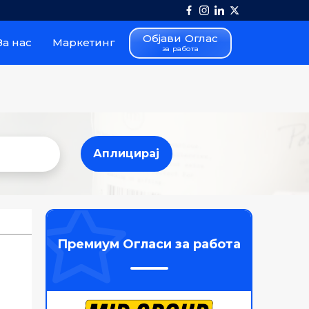
Објави Оглас
За нас
Маркетинг
за работа
Аплицирај
Аплицирај
Премиум Огласи за работа