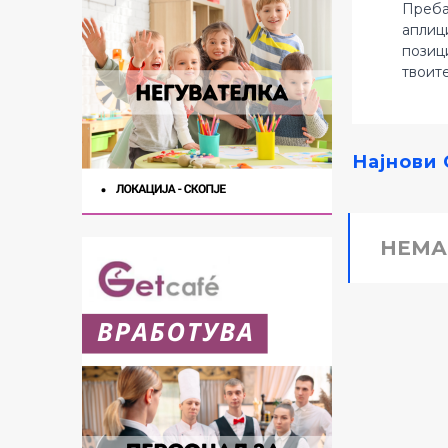
Преба
аплиц
позиц
твоит
Најнови 
НЕМА