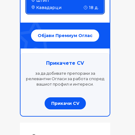
Штип
Кавадарци
18 д.
Објави Премиум Оглас
Прикачете CV
за да добивате препораки за
релевантни Огласи за работа според
вашиот профил и интереси.
Прикачи CV