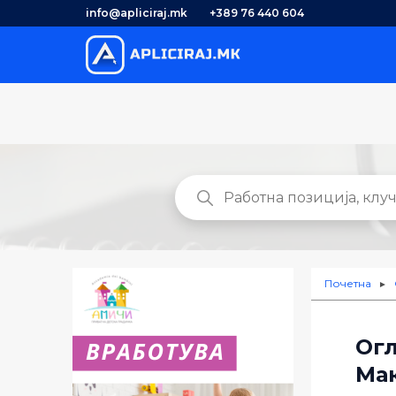
info@apliciraj.mk
+389 76 440 604
Почетна
►
Огл
Ма