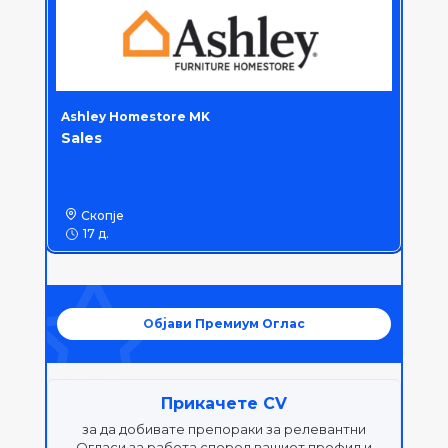
Ashley Homestore MK
Sales
Скопје
17 д.
Објави Премиум Оглас
Прикачете CV
за да добивате препораки за релевантни
Огласи за работа според вашиот профил и