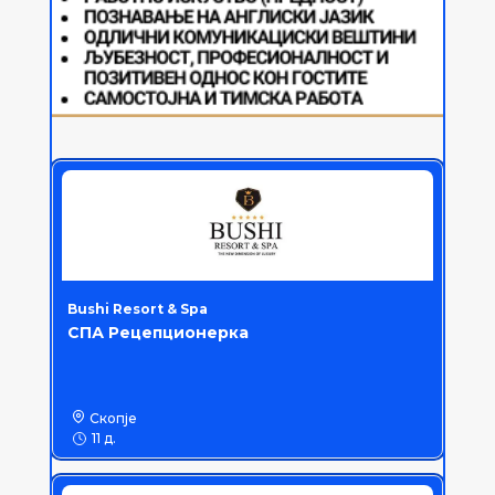
Bushi Resort & Spa
СПА Рецепционерка
Скопје
11 д.