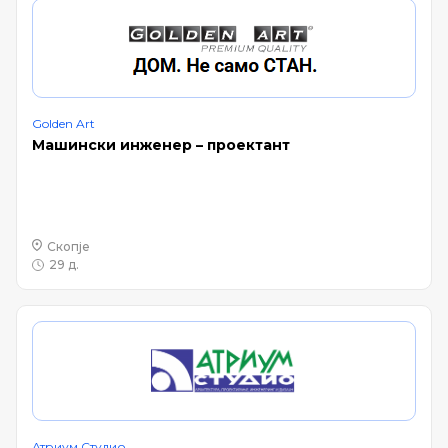
Golden Art
Машински инженер – проектант
Скопје
29 д.
Атриум Студио