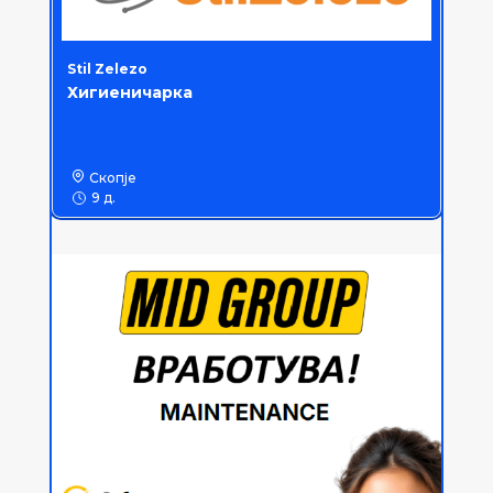
Stil Zelezo
Хигиеничарка
Скопје
9 д.