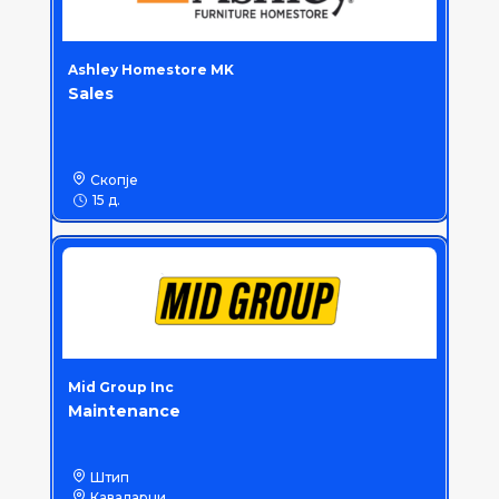
Ashley Homestore MK
Sales
Скопје
15 д.
Mid Group Inc
Maintenance
Штип
Кавадарци