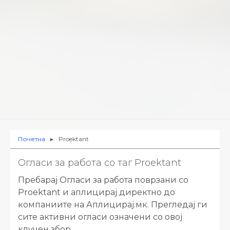
Почетна
Proektant
►
Огласи за работа со таг Proektant
Пребарај Огласи за работа поврзани со
Proektant и аплицирај директно до
компаниите на Аплицирај.мк. Прегледај ги
сите активни огласи означени со овој
клучен збор.