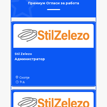
Премиум Огласи за работа
Stil Zelezo
Администратор
Скопје
9 д.