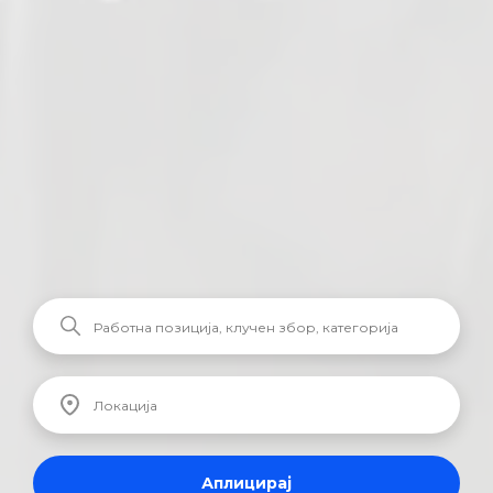
Аплицирај