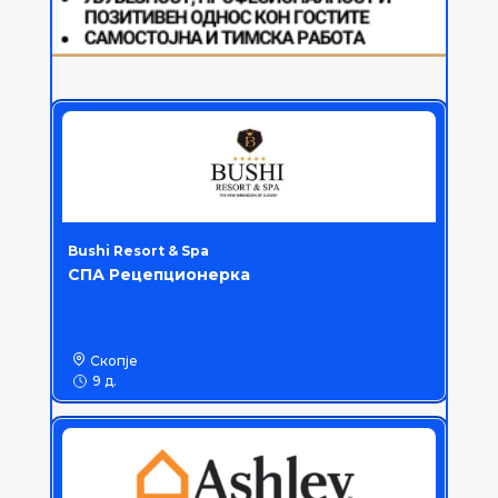
Bushi Resort & Spa
СПА Рецепционерка
Скопје
9 д.