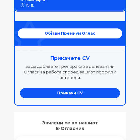
19 д.
Објави Премиум Оглас
Прикачете CV
за да добивате препораки за релевантни
Огласи за работа според вашиот профил и
интереси.
Прикачи CV
Зачлени се во нашиот
Е-Огласник