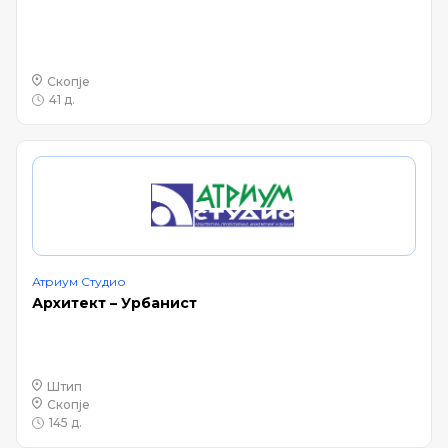
Скопје
41 д.
Атриум Студио
Архитект – Урбанист
Штип
Скопје
145 д.