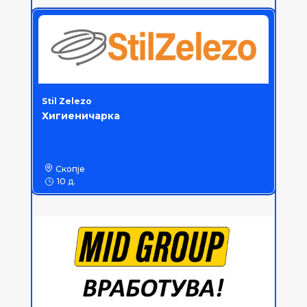
Stil Zelezo
Хигиеничарка
Скопје
10 д.