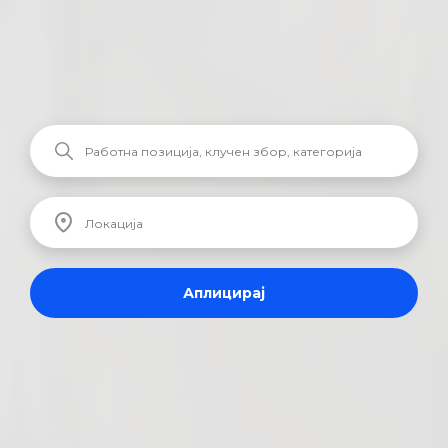
Аплицирај