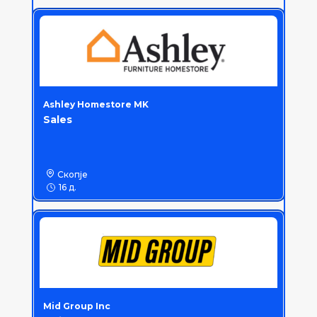
Ashley Homestore MK
Sales
Скопје
16 д.
Mid Group Inc