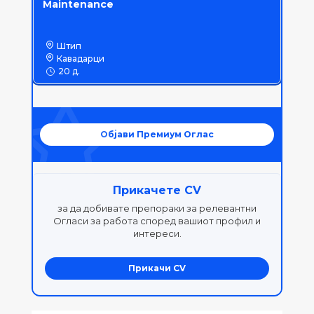
Maintenance
Штип
Кавадарци
20 д.
Објави Премиум Оглас
Прикачете CV
за да добивате препораки за релевантни
Огласи за работа според вашиот профил и
интереси.
Прикачи CV