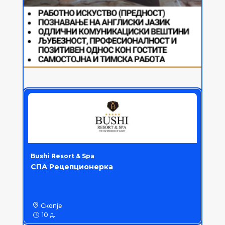
Bushi Resort & Spa
СПА Рецепционерка
Скопје
10 д.