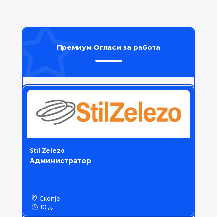
Премиум Огласи за работа
Stil Zelezo
Администратор
Скопје
10 д.