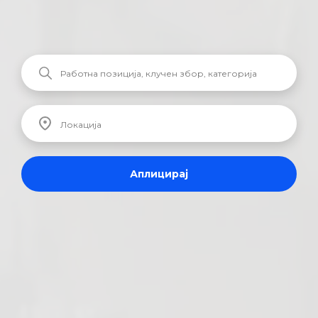
Аплицирај