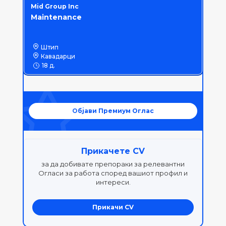
Mid Group Inc
Maintenance
Штип
Кавадарци
18 д.
Објави Премиум Оглас
Прикачете CV
за да добивате препораки за релевантни
Огласи за работа според вашиот профил и
интереси.
Прикачи CV