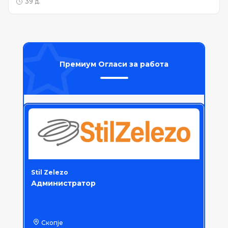
39 д.
Премиум Огласи за работа
Stil Zelezo
Администратор
Скопје