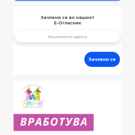
Зачлени се во нашиот
Е-Огласник