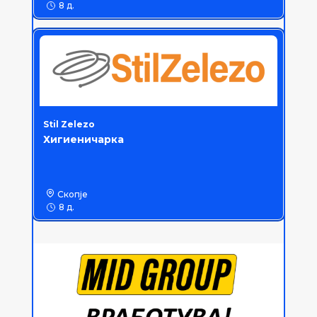
8 д.
Stil Zelezo
Хигиеничарка
Скопје
8 д.