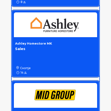
8 д.
Ashley Homestore MK
Sales
Скопје
14 д.