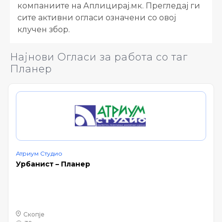
компаниите на Аплицирај.мк. Прегледај ги
сите активни огласи означени со овој
клучен збор.
Најнови Огласи за работа со таг
Планер
Атриум Студио
Урбанист – Планер
Скопје