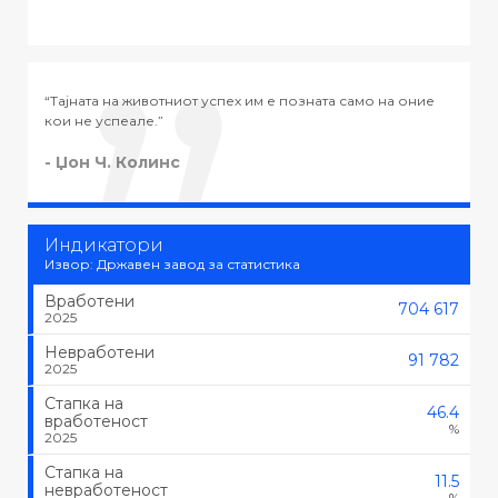
о на оние
“Тајната на успехот во животот не е во тоа да се работ
тоа што се сака, туку да се сака тоа што се работи.”
- Черчил
Индикатори
Извор: Државен завод за статистика
Вработени
704 617
2025
Невработени
91 782
2025
Стапка на
46.4
вработеност
%
2025
Стапка на
11.5
невработеност
%