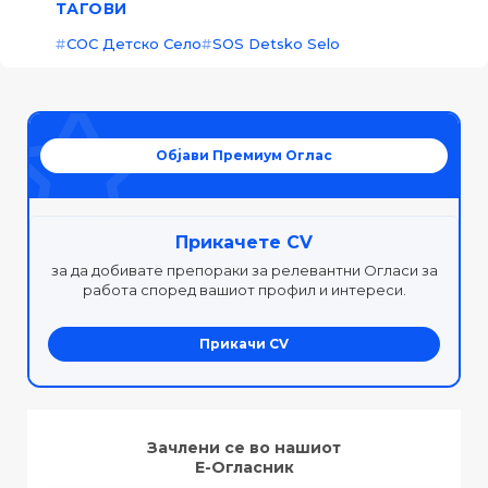
ТАГОВИ
СОС Детско Село
SOS Detsko Selo
Објави Премиум Оглас
Прикачете CV
за да добивате препораки за релевантни Огласи за
работа според вашиот профил и интереси.
Прикачи CV
Зачлени се во нашиот
Е-Огласник