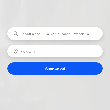
Аплицирај