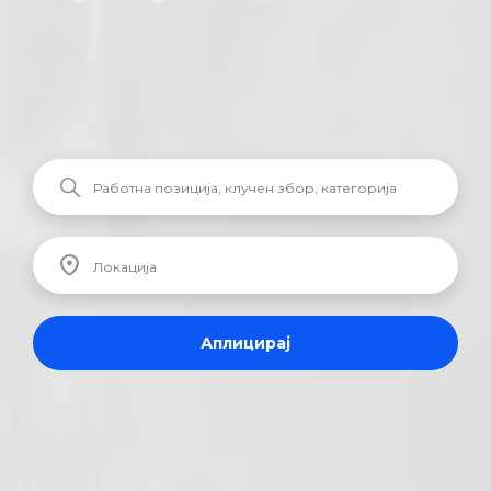
Аплицирај