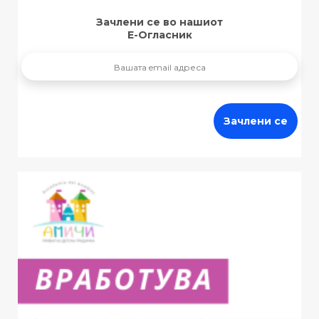
Зачлени се во нашиот
Е-Огласник