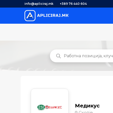
info@apliciraj.mk
+389 76 440 604
Медикус
Скопје