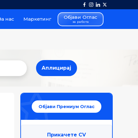
Објави Оглас
За нас
Маркетинг
за работа
Аплицирај
Аплицирај
Објави Премиум Оглас
Прикачете CV