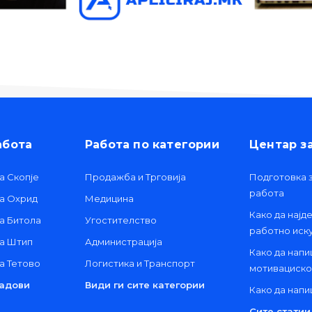
абота
Работа по категории
Центар з
а Скопје
Продажба и Трговија
Подготовка з
работа
та Охрид
Медицина
Како да најд
а Битола
Угостителство
работно иск
та Штип
Администрација
Како да нап
а Тетово
Логистика и Транспорт
мотивациско
радови
Види ги сите категории
Како да нап
Сите статии