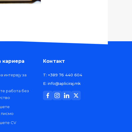
а кариера
Контакт
а интервју за
T: +389 76 440 604
E: info@apliciraj.mk
ете работа без
уство
ишете
 писмо
ишете CV