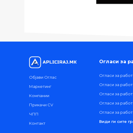
Огласи за р
Огласи за работ
Објави Оглас
Огласи за рабо
Маркетинг
Огласи за работ
Компании
Огласи за рабо
Прикачи CV
Огласи за работ
ЧПП
Види ги сите г
Контакт