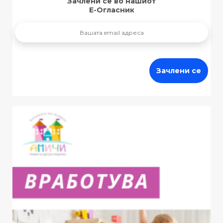
Зачлени се во нашиот
Е-Огласник