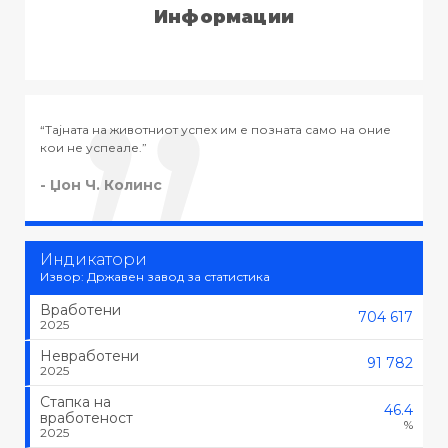
Информации
ивотниот успех им е позната само на оние
“Тајната на успехот во
е.”
тоа што се сака, туку 
линс
- Черчил
Индикатори
Извор: Државен завод за статистика
Вработени
704 617
2025
Невработени
91 782
2025
Стапка на
46.4
вработеност
%
2025