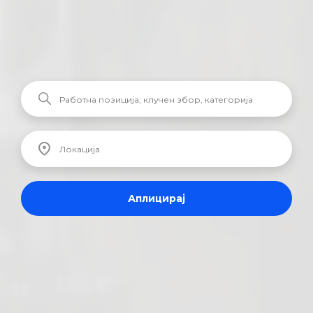
Аплицирај