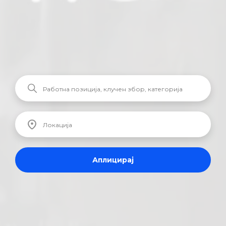
Аплицирај