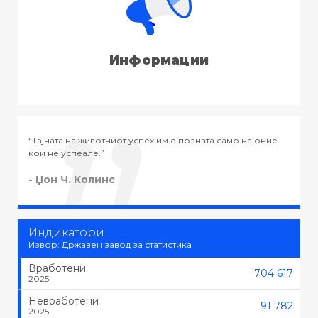
Информации
а оние
“Тајната на успехот во животот не е во тоа да се работи
тоа што се сака, туку да се сака тоа што се работи.”
- Черчил
Индикатори
Извор: Државен завод за статистика
Вработени
704 617
2025
Невработени
91 782
2025