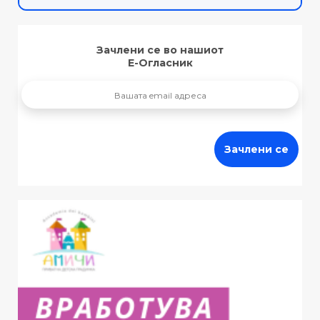
Зачлени се во нашиот
Е-Огласник