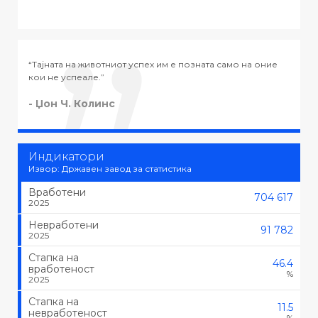
ната само на оние
“Тајната на успехот во животот не е во тоа да
тоа што се сака, туку да се сака тоа што се ра
- Черчил
Индикатори
Извор: Државен завод за статистика
Вработени
704 617
2025
Невработени
91 782
2025
Стапка на
46.4
вработеност
%
2025
Стапка на
11.5
невработеност
%