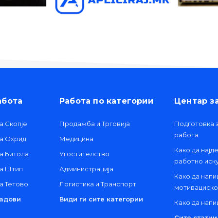
абота
Работа по категории
Центар з
а Скопје
Продажба и Трговија
Подготовка з
работа
та Охрид
Медицина
Како да најд
а Битола
Угостителство
работно иск
та Штип
Администрација
Како да нап
а Тетово
Логистика и Транспорт
мотивациско
радови
Види ги сите категории
Како да нап
Сите статии