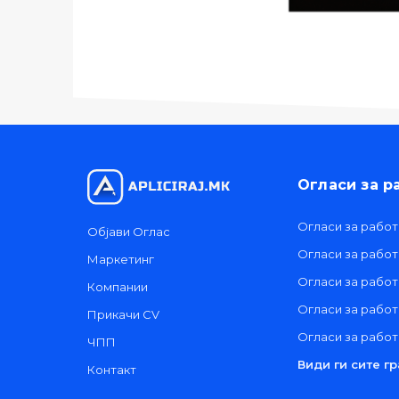
Огласи за р
Огласи за работ
Објави Оглас
Огласи за рабо
Маркетинг
Огласи за работ
Компании
Огласи за рабо
Прикачи CV
Огласи за работ
ЧПП
Види ги сите г
Контакт