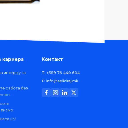
а кариера
Контакт
а интервју за
T: +389 76 440 604
E: info@apliciraj.mk
ете работа без
уство
ишете
 писмо
ишете CV