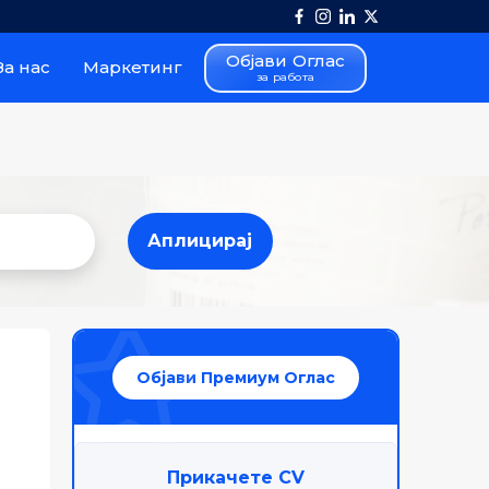
Објави Оглас
За нас
Маркетинг
за работа
Аплицирај
Аплицирај
Објави Премиум Оглас
Прикачете CV