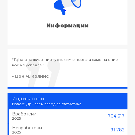
Информации
о на оние
“Тајната на успехот во животот не е во тоа да се рабо
тоа што се сака, туку да се сака тоа што се работи.”
- Черчил
Индикатори
Извор: Државен завод за статистика
Вработени
704 617
2025
Невработени
91 782
2025