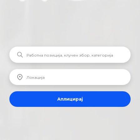
Аплицирај