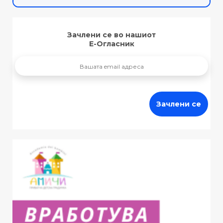
Зачлени се во нашиот
Е-Огласник