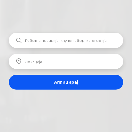
Аплицирај