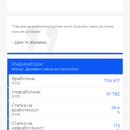
мо на оние
“Тајната на успехот во животот не е во тоа да се раб
тоа што се сака, туку да се сака тоа што се работи.”
- Черчил
Индикатори
Извор: Државен завод за статистика
Вработени
704 617
2025
Невработени
91 782
2025
Стапка на
46.4
вработеност
%
2025
Стапка на
11.5
невработеност
%