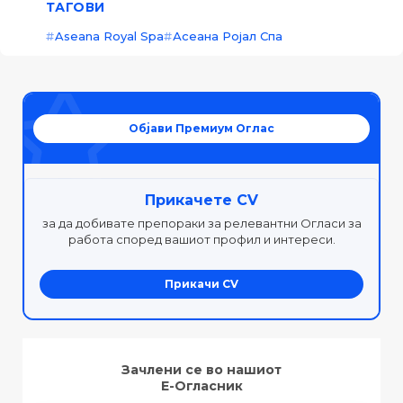
ТАГОВИ
Aseana Royal Spa
Асеана Ројал Спа
Објави Премиум Оглас
Прикачете CV
за да добивате препораки за релевантни Огласи за
работа според вашиот профил и интереси.
Прикачи CV
Зачлени се во нашиот
Е-Огласник