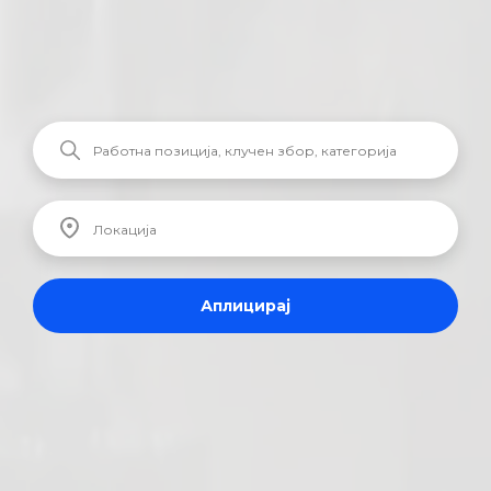
Аплицирај