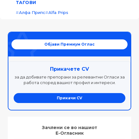
ТАГОВИ
Алфа Припс
Alfa Prips
Објави Премиум Оглас
Прикачете CV
за да добивате препораки за релевантни Огласи за
работа според вашиот профил и интереси.
Прикачи CV
Зачлени се во нашиот
Е-Огласник