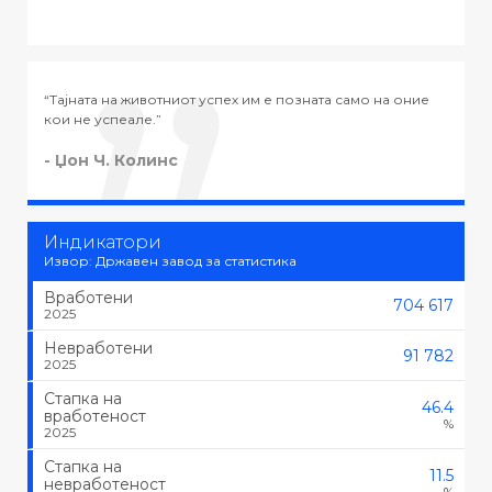
а оние
“Тајната на успехот во животот не е во тоа да се работи
тоа што се сака, туку да се сака тоа што се работи.”
- Черчил
Индикатори
Извор: Државен завод за статистика
Вработени
704 617
2025
Невработени
91 782
2025
Стапка на
46.4
вработеност
%
2025
Стапка на
11.5
невработеност
%