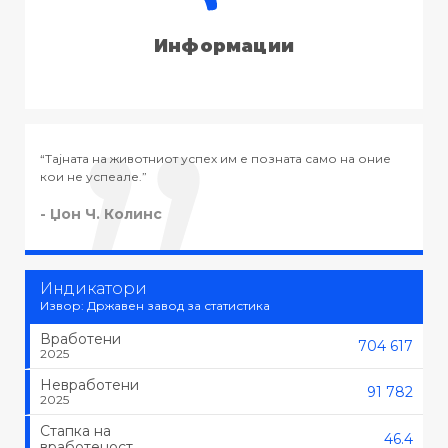
Информации
амо на оние
“Тајната на успехот во животот не е во тоа да се ра
тоа што се сака, туку да се сака тоа што се работи.”
- Черчил
Индикатори
Извор: Државен завод за статистика
Вработени
704 617
2025
Невработени
91 782
2025
Стапка на
46.4
вработеност