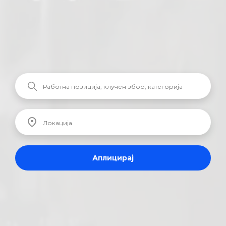
Аплицирај