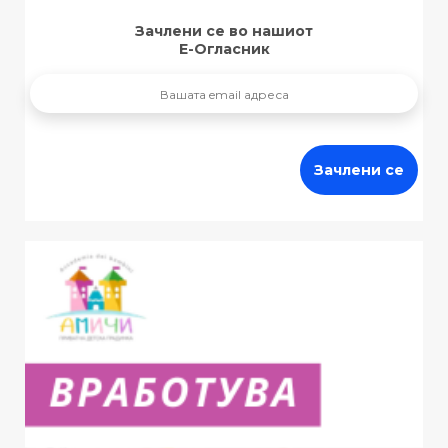
Зачлени се во нашиот
Е-Огласник