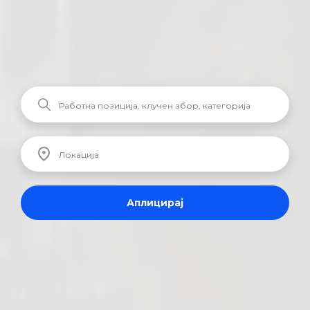
Аплицирај