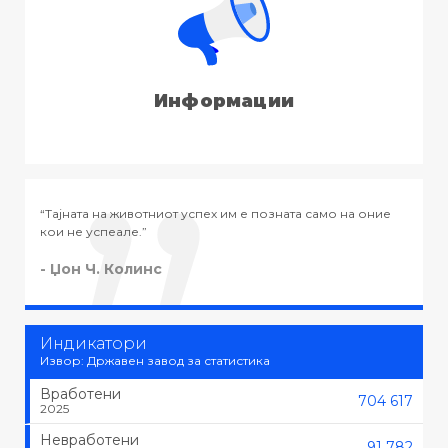
Информации
озната само на оние
“Тајната на успехот во животот не е во тоа д
тоа што се сака, туку да се сака тоа што се р
- Черчил
Индикатори
Извор: Државен завод за статистика
Вработени
704 617
2025
Невработени
91 782