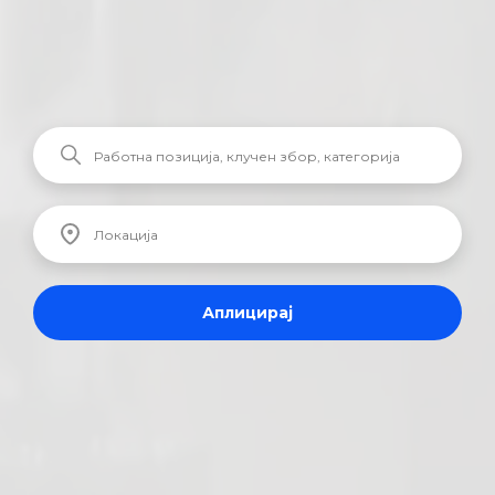
Аплицирај