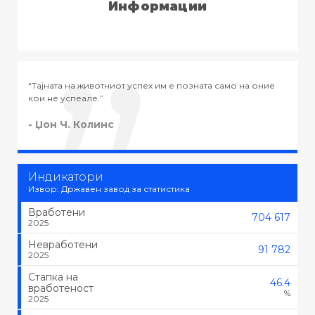
Информации
успех им е позната само на оние
“Тајната на успехот во животот 
тоа што се сака, туку да се сака
- Черчил
Индикатори
Извор: Државен завод за статистика
Вработени
704 617
2025
Невработени
91 782
2025
Стапка на
46.4
вработеност
%
2025