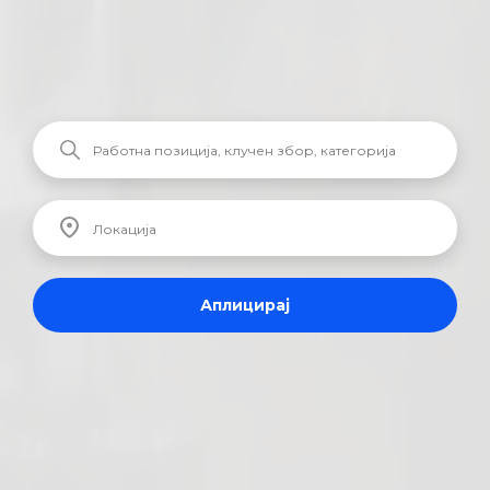
Аплицирај