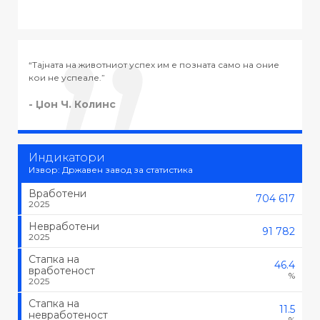
 е позната само на оние
“Тајната на успехот во животот не е во 
тоа што се сака, туку да се сака тоа што
- Черчил
Индикатори
Извор: Државен завод за статистика
Вработени
704 617
2025
Невработени
91 782
2025
Стапка на
46.4
вработеност
%
2025
Стапка на
11.5
невработеност
%