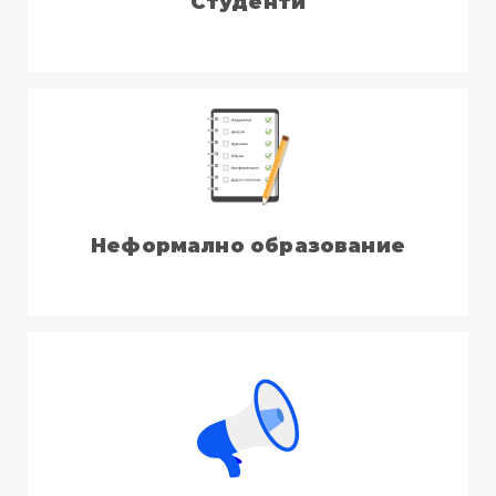
Студенти
Неформално образование