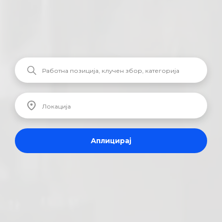
Аплицирај