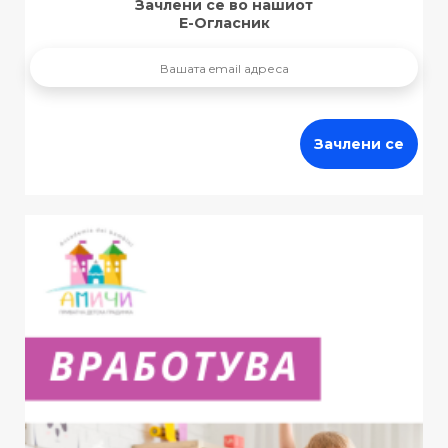
Зачлени се во нашиот
Е-Огласник