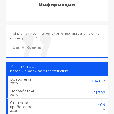
Информации
 е позната само на оние
“Тајната на успехот во животот не е во 
тоа што се сака, туку да се сака тоа што
- Черчил
Индикатори
Извор: Државен завод за статистика
Вработени
704 617
2025
Невработени
91 782
2025
Стапка на
46.4
вработеност
%
2025