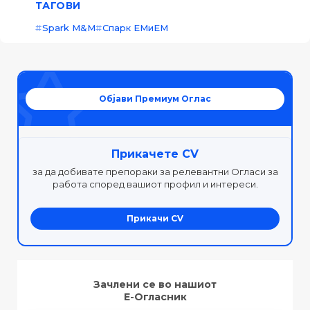
ТАГОВИ
Spark M&M
Спарк ЕМиЕМ
Објави Премиум Оглас
Прикачете CV
за да добивате препораки за релевантни Огласи за
работа според вашиот профил и интереси.
Прикачи CV
Зачлени се во нашиот
Е-Огласник