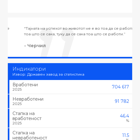
“Тајната на успехот во животот не е во тоа да се работи
“
тоа што се сака, туку да се сака тоа што се работи.”
-
- Черчил
Индикатори
Извор: Државен завод за статистика
Вработени
704 617
2025
Невработени
91 782
2025
Стапка на
46.4
вработеност
%
2025
Стапка на
11.5
невработеност
%