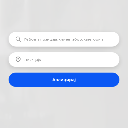
Аплицирај