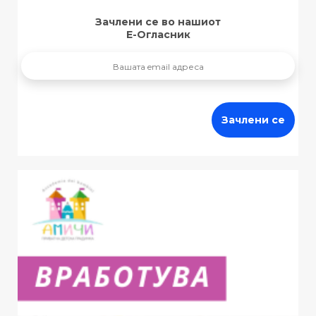
Зачлени се во нашиот
Е-Огласник