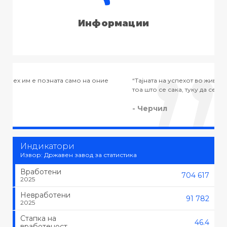
Информации
“Тајната на успехот во животот не е во тоа да се работи
“
тоа што се сака, туку да се сака тоа што се работи.”
-
- Черчил
Индикатори
Извор: Државен завод за статистика
Вработени
704 617
2025
Невработени
91 782
2025
Стапка на
46.4
вработеност