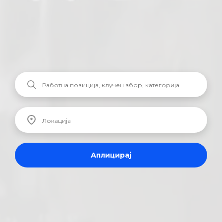
Аплицирај