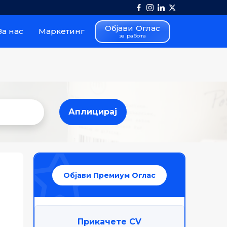
Објави Оглас
За нас
Маркетинг
за работа
Аплицирај
Аплицирај
Објави Премиум Оглас
Прикачете CV