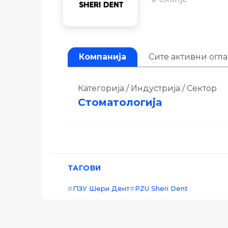
Компанија
Сите активни огл
Категорија / Индустрија / Сектор
Стоматологија
ТАГОВИ
ПЗУ Шери Дент
PZU Sheri Dent