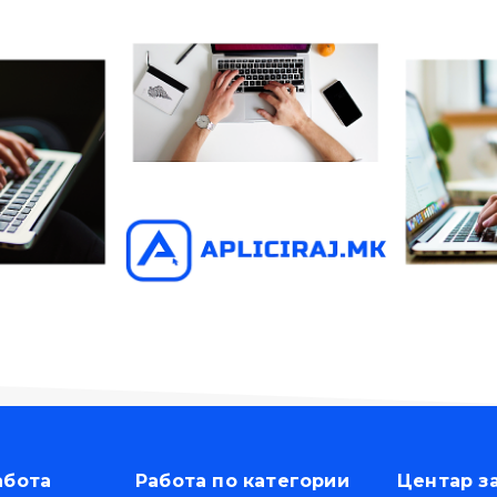
абота
Работа по категории
Центар з