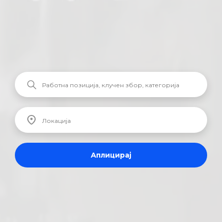
Аплицирај