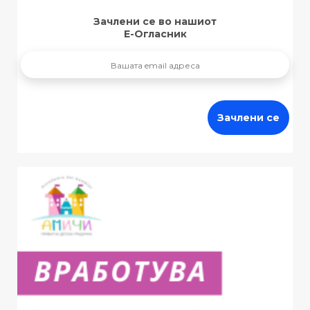
Зачлени се во нашиот
Е-Огласник