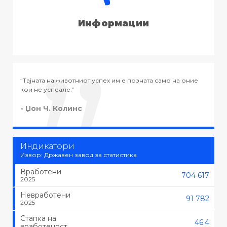
Информации
ата само на оние
“Тајната на успехот во животот не е во тоа да 
тоа што се сака, туку да се сака тоа што се рабо
- Черчил
Индикатори
Извор: Државен завод за статистика
Вработени
704 617
2025
Невработени
91 782
2025
Стапка на
46.4
вработеност