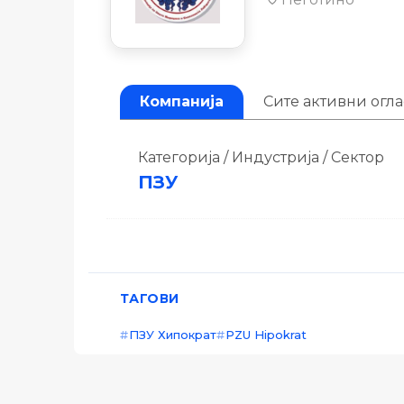
Компанија
Сите активни огл
Категорија / Индустрија / Сектор
ПЗУ
ТАГОВИ
ПЗУ Хипократ
PZU Hipokrat