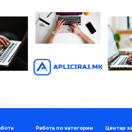
абота
Работа по категории
Центар з