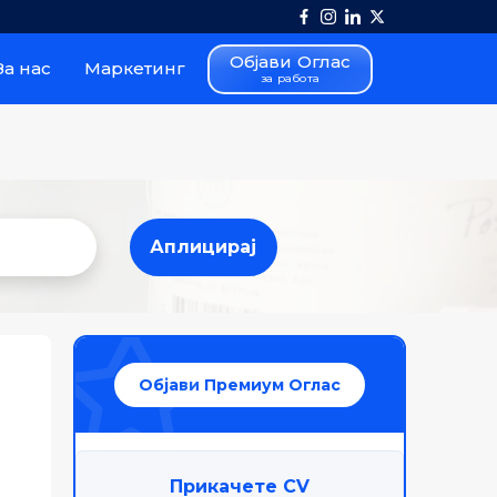
Објави Оглас
За нас
Маркетинг
за работа
Аплицирај
Аплицирај
Објави Премиум Оглас
Прикачете CV