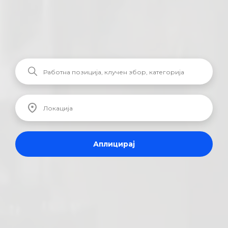
Аплицирај