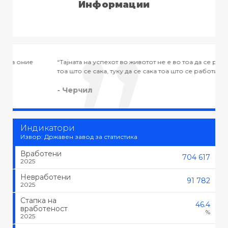
Информации
“Тајната на успехот во животот не е во тоа да се работи
“
тоа што се сака, туку да се сака тоа што се работи.”
-
- Черчил
Индикатори
Извор: Државен завод за статистика
Вработени
704 617
2025
Невработени
91 782
2025
Стапка на
46.4
вработеност
%
2025