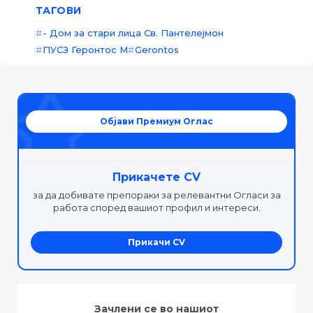
ТАГОВИ
- Дом за стари лица Св. Пантелејмон
ПУСЗ Геронтос М
Gerontos
Објави Премиум Оглас
Прикачете CV
за да добивате препораки за релевантни Огласи за
работа според вашиот профил и интереси.
Прикачи CV
Зачлени се во нашиот