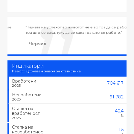
“Тајната на успехот во животот не е во тоа да се работи
“
тоа што се сака, туку да се сака тоа што се работи.”
-
- Черчил
Индикатори
Извор: Државен завод за статистика
Вработени
704 617
2025
Невработени
91 782
2025
Стапка на
46.4
вработеност
%
2025
Стапка на
11.5
невработеност
%