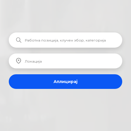
Аплицирај