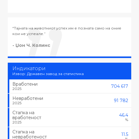
ие
“Тајната на успехот во животот не е во тоа да се работи
тоа што се сака, туку да се сака тоа што се работи.”
- Черчил
Индикатори
Извор: Државен завод за статистика
Вработени
704 617
2025
Невработени
91 782
2025
Стапка на
46.4
вработеност
%
2025
Стапка на
11.5
невработеност
%