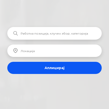
Аплицирај