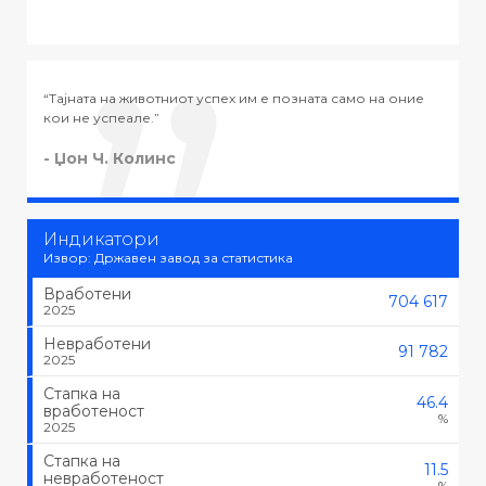
им е позната само на оние
“Тајната на успехот во животот не е в
тоа што се сака, туку да се сака тоа ш
- Черчил
Индикатори
Извор: Државен завод за статистика
Вработени
704 617
2025
Невработени
91 782
2025
Стапка на
46.4
вработеност
%
2025
Стапка на
11.5
невработеност
%