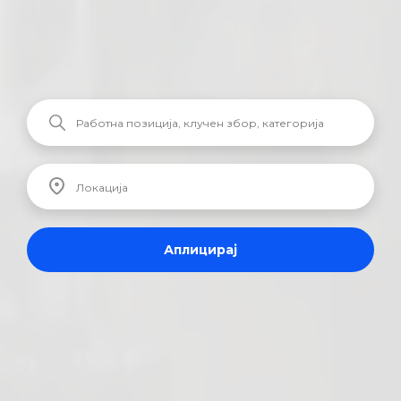
Аплицирај