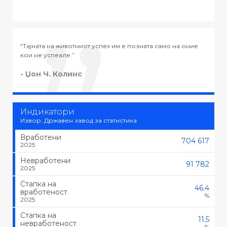
ната само на оние
“Тајната на успехот во животот не е во тоа да
тоа што се сака, туку да се сака тоа што се ра
- Черчил
Индикатори
Извор: Државен завод за статистика
Вработени
704 617
2025
Невработени
91 782
2025
Стапка на
46.4
вработеност
%
2025
Стапка на
11.5
невработеност
%