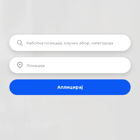
Аплицирај