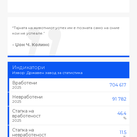
 е позната само на оние
“Тајната на успехот во животот не е во 
тоа што се сака, туку да се сака тоа што
- Черчил
Индикатори
Извор: Државен завод за статистика
Вработени
704 617
2025
Невработени
91 782
2025
Стапка на
46.4
вработеност
%
2025
Стапка на
11.5
невработеност
%