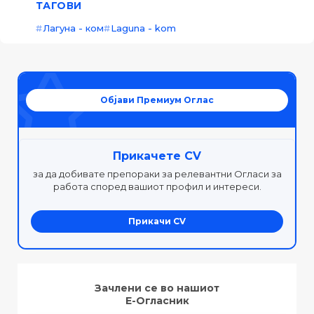
ТАГОВИ
Лагуна - ком
Laguna - kom
Објави Премиум Оглас
Прикачете CV
за да добивате препораки за релевантни Огласи за
работа според вашиот профил и интереси.
Прикачи CV
Зачлени се во нашиот
Е-Огласник