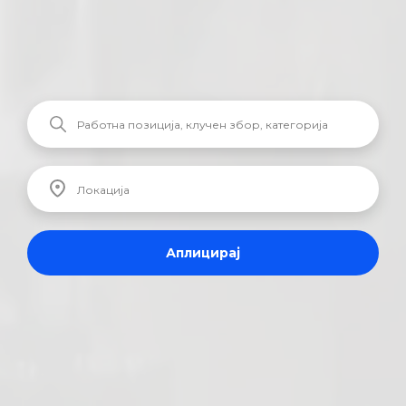
Аплицирај