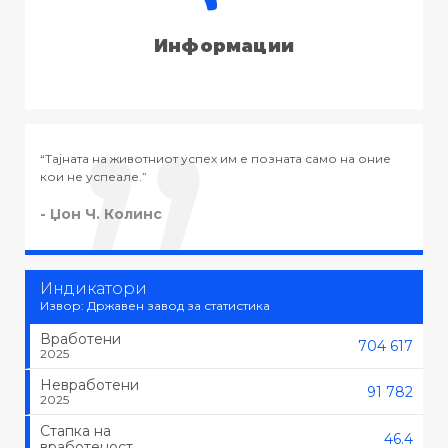
Информации
а оние
“Тајната на успехот во животот не е во тоа да се работи
тоа што се сака, туку да се сака тоа што се работи.”
- Черчил
Индикатори
Извор: Државен завод за статистика
Вработени
704 617
2025
Невработени
91 782
2025
Стапка на
46.4
вработеност