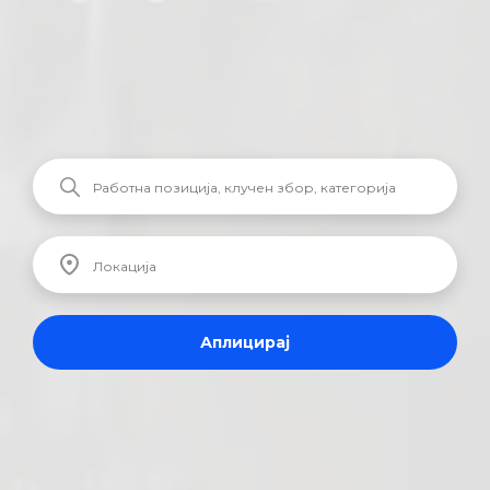
Аплицирај