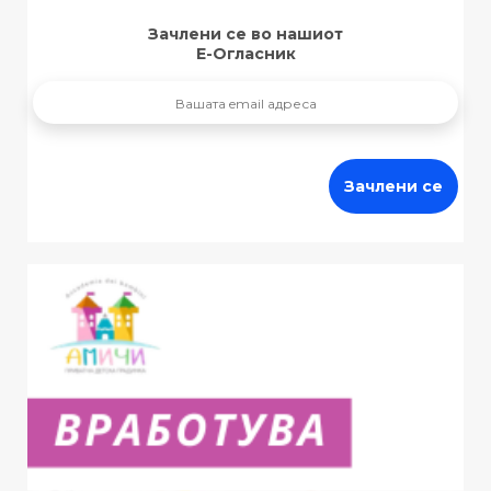
Зачлени се во нашиот
Е-Огласник